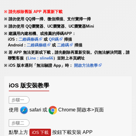
請先移除舊版 APP 再重新下載
請勿使用 QQ掃一掃、微信掃描、支付寶掃一掃
請勿使用 QQ瀏覽器、UC瀏覽器、UC瀏覽器Mini
建議用內建相機、或推薦的掃碼APP：
iOS :
二維碼條碼
或
QR碼
掃描
Android :
二維碼條瞄
或
二維碼
掃描
若 APP 無法更新或下載，請先刪除再重新安裝。仍無法解決問題，請
聯繫客服（
Line：sline66
）並附上本頁網址
iOS 版本遇到「無法驗證 App」時：
開啟方法教學
iOS 版安裝教學
步驟一
使用
safari 或
Chrome 開啟本>頁面
步驟二
點擊上方
按鈕下載安裝 APP
iOS 下載